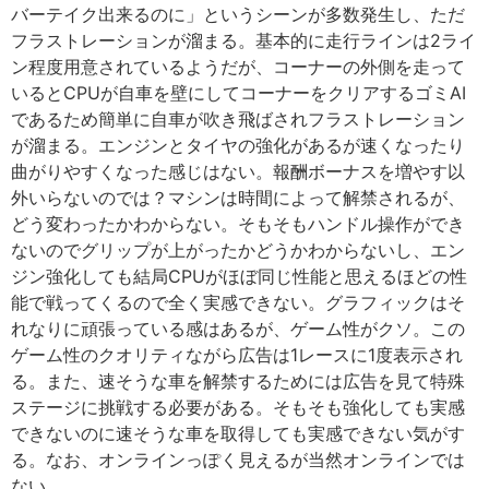
バーテイク出来るのに」というシーンが多数発生し、ただ
フラストレーションが溜まる。基本的に走行ラインは2ライ
ン程度用意されているようだが、コーナーの外側を走って
いるとCPUが自車を壁にしてコーナーをクリアするゴミAI
であるため簡単に自車が吹き飛ばされフラストレーション
が溜まる。エンジンとタイヤの強化があるが速くなったり
曲がりやすくなった感じはない。報酬ボーナスを増やす以
外いらないのでは？マシンは時間によって解禁されるが、
どう変わったかわからない。そもそもハンドル操作ができ
ないのでグリップが上がったかどうかわからないし、エン
ジン強化しても結局CPUがほぼ同じ性能と思えるほどの性
能で戦ってくるので全く実感できない。グラフィックはそ
れなりに頑張っている感はあるが、ゲーム性がクソ。この
ゲーム性のクオリティながら広告は1レースに1度表示され
る。また、速そうな車を解禁するためには広告を見て特殊
ステージに挑戦する必要がある。そもそも強化しても実感
できないのに速そうな車を取得しても実感できない気がす
る。なお、オンラインっぽく見えるが当然オンラインでは
ない。