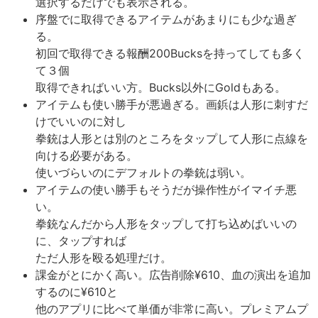
選択するだけでも表示される。
序盤でに取得できるアイテムがあまりにも少な過ぎ
る。
初回で取得できる報酬200Bucksを持ってしても多く
て３個
取得できればいい方。Bucks以外にGoldもある。
アイテムも使い勝手が悪過ぎる。画鋲は人形に刺すだ
けでいいのに対し
拳銃は人形とは別のところをタップして人形に点線を
向ける必要がある。
使いづらいのにデフォルトの拳銃は弱い。
アイテムの使い勝手もそうだが操作性がイマイチ悪
い。
拳銃なんだから人形をタップして打ち込めばいいの
に、タップすれば
ただ人形を殴る処理だけ。
課金がとにかく高い。広告削除¥610、血の演出を追加
するのに¥610と
他のアプリに比べて単価が非常に高い。プレミアムプ