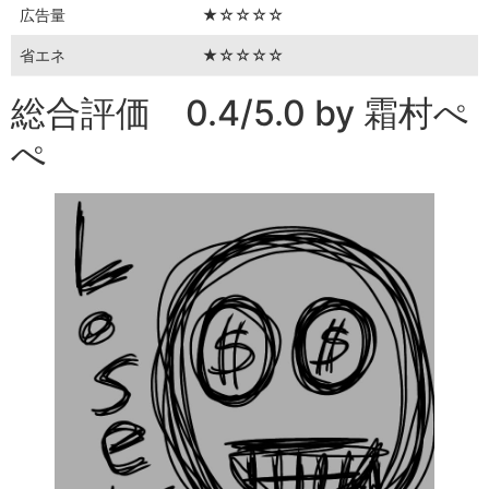
広告量
★☆☆☆☆
省エネ
★☆☆☆☆
総合評価 0.4/5.0 by 霜村ぺ
ぺ