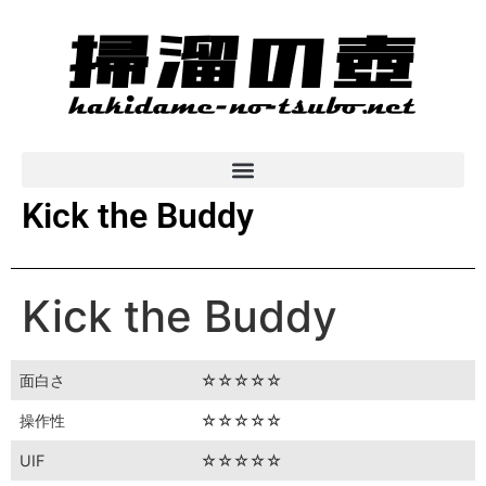
Kick the Buddy
Kick the Buddy
面白さ
☆☆☆☆☆
操作性
☆☆☆☆☆
UIF
☆☆☆☆☆