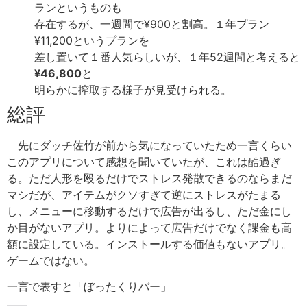
ランというものも
存在するが、一週間で¥900と割高。１年プラン
¥11,200というプランを
差し置いて１番人気らしいが、１年52週間と考えると
¥46,800
と
明らかに搾取する様子が見受けられる。
総評
先にダッチ佐竹が前から気になっていたため一言くらい
このアプリについて感想を聞いていたが、これは酷過ぎ
る。ただ人形を殴るだけでストレス発散できるのならまだ
マシだが、アイテムがクソすぎて逆にストレスがたまる
し、メニューに移動するだけで広告が出るし、ただ金にし
か目がないアプリ。よりによって広告だけでなく課金も高
額に設定している。インストールする価値もないアプリ。
ゲームではない。
一言で表すと「ぼったくりバー」