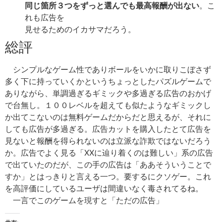
同じ箇所３つをずっと選んでも最高報酬が出ない
。こ
れも広告を
見せるためのイカサマだろう。
総評
シンプルなゲーム性でありボールをいかに取りこぼさず
多く下に持っていくかというちょっとしたパズルゲームで
ありながら、単調過ぎるギミックや多過ぎる広告のおかげ
で台無し。１００レベルを超えても似たようなギミックし
か出てこないのは無料ゲームだからだと思えるが、それに
しても広告が多過ぎる。広告カットを購入したとて広告を
見ないと報酬を得られないのは立派な詐欺ではないだろう
か。広告でよく見る「XXに辿り着くのは難しい」系の広告
で出ていたのだが、この手の広告は「ああそういうことで
すか」とはっきりと言える一つ。要するにクソゲー。これ
を高評価にしているユーザは間違いなく毒されてるね。
一言でこのゲームを現すと「ただの広告」