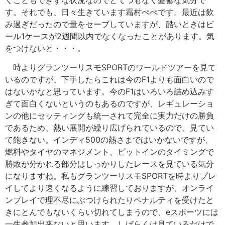
くこともできずな状況なのでとてつもなく憂鬱な気分で
す。それでも、日々生きています霜村ぺぺです。最近は飲
み過ぎだったので量をセーブしていますが、酷いときはビ
ール1ケースが2週間以内でなくなったことがあります。気
をつけないと・・・。
時よりグランツーリスモSPORTのワールドツアーを見て
いるのですが、下手したらこれは今のF1よりも面白いので
はないかなと思っています。今のF1はいろいろ詰め込みす
ぎて面白くないというのもあるのですが、レギュレーショ
ンの他にセッティングも統一されて完全に実力だけの勝負
であるため、熱い展開が繰り広げられているので、見てい
て飽きない。インディ500の熱さまではいかないですが、
燃料やタイヤのマネジメント、ピットインのタイミングで
勝敗が分かれる部分はしっかりしたレースを見ている気分
になりますね。私もグランツーリスモSPORTを時よりプレ
イしてより速くなるように練習しておりますが、オンライ
ンプレイで理不尽にぶつけられたりペナルティを受けたと
きにとんでもないくらい切れてしまうので、eスポーツには
一生参加出来ないと思います。しばらくは見ているだけで