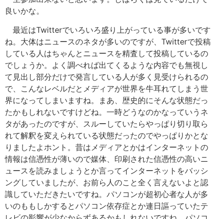
良いかな。
最近はTwitterでいろいろ盛り上がっている事が多いです
ね。大体はニュースのネタが多いのですが、Twitterで投稿
している人はちゃんとニュースを精査して投稿しているの
でしょうか。よく調べれば出てくるような内容でも無視し
て見出し部分だけで発言している人が多く見受けられるの
で、こんなレベルだとメディアが世界を牛耳れてしまう世
界になってしまいますね。まあ、歴史的にそんな状態だっ
たかもしれないですけどね。一時どうなのかなっていうネ
タがあったのですが、スルーしていたらやっぱり切り取ら
れて解釈を変えられている状態だったのでやっぱりかとな
りましたよホント。昔はメディアとかはインターネットの
情報は信憑性が薄いので媒体、印刷された信憑性の高いニ
ュースを読みましょうとか言ってインターネットをバッシ
ングしていましたが、お前ら人のこと全く言えないよと認
識していただきたいですね。パソコンが超初心者な人が多
いのももしかするとパソコン依存症とか連日謳っていたテ
レビの影響が少なからずあるかもしれないですね。パソコ